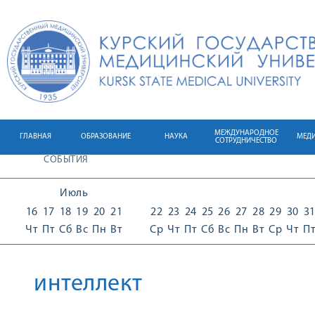
МЕЖДУНАРОДНОЕ
ГЛАВНАЯ
ОБРАЗОВАНИЕ
НАУКА
МЕД
СОТРУДНИЧЕСТВО
СОБЫТИЯ
Июль
16
17
18
19
20
21
22
23
24
25
26
27
28
29
30
3
Чт
Пт
Сб
Вс
Пн
Вт
Ср
Чт
Пт
Сб
Вс
Пн
Вт
Ср
Чт
П
интеллект