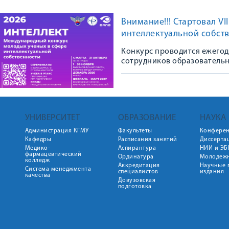
Внимание!!! Стартовал V
интеллектуальной собст
Конкурс проводится ежегодн
сотрудников образовательн
организаций в возрасте до 3
УНИВЕРСИТЕТ
ОБРАЗОВАНИЕ
НАУКА
Администрация КГМУ
Факультеты
Конфере
Кафедры
Расписания занятий
Диссерта
Медико-
Аспирантура
НИИ и ЭБ
фармацевтический
Ординатура
Молодежн
колледж
Аккредитация
Научные 
Система менеджмента
специалистов
издания
качества
Довузовская
подготовка