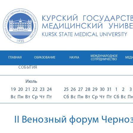
МЕЖДУНАРОДНОЕ
ГЛАВНАЯ
ОБРАЗОВАНИЕ
НАУКА
МЕД
СОТРУДНИЧЕСТВО
СОБЫТИЯ
Июль
19
20
21
22
23
24
25
26
27
28
29
30
31
1
2
3
Вс
Пн
Вт
Ср
Чт
Пт
Сб
Вс
Пн
Вт
Ср
Чт
Пт
Сб
Вс
П
II Венозный форум Черно