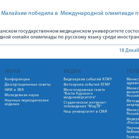
 Малайзии победила в Международной олимпиаде п
аханском государственном медицинском университете состо
ной онлайн олимпиады по русскому языку среди иностра
18 Декаб
НАУКА
МЕДИА
ПОЛ
Конференции
Видеоархив событий КГМУ
Минис
здрав
Диссертационные советы
Фотоархив событий КГМУ
Минист
НИИ и ЭБК
Многотиражная газета
высше
"Вести Курского
Молодежная наука
Росси
медуниверситета"
Научные периодические
Метод
Студенческое интернет-
издания
аккред
телевидение "МедТВ"
Минис
Наш университет в СМИ
Росси
Федер
«Росси
Научна
библио
Горяча