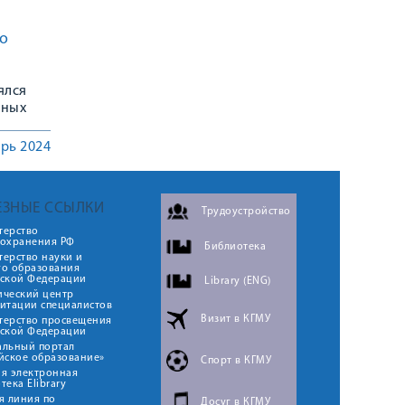
о
ялся
нных
рь 2024
ЕЗНЫЕ ССЫЛКИ
Трудоустройство
терство
оохранения РФ
Библиотека
ерство науки и
го образования
йской Федерации
Library (ENG)
ический центр
итации специалистов
Визит в КГМУ
терство просвещения
йской Федерации
альный портал
йское образование»
Спорт в КГМУ
я электронная
тека Elibrary
я линия по
Досуг в КГМУ