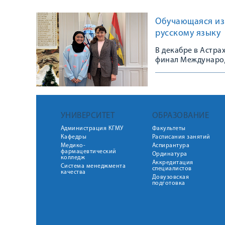
Обучающаяся из
русскому языку
В декабре в Астр
финал Международ
студентов.
УНИВЕРСИТЕТ
ОБРАЗОВАНИЕ
Администрация КГМУ
Факультеты
Кафедры
Расписания занятий
Медико-
Аспирантура
фармацевтический
Ординатура
колледж
Аккредитация
Система менеджмента
специалистов
качества
Довузовская
подготовка