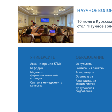
НАУЧНОЕ ВОЛОН
10 июня в Курском
стол "Научное вол
УНИВЕРСИТЕТ
ОБРАЗОВАНИЕ
Администрация КГМУ
Факультеты
Кафедры
Расписания занятий
Медико-
Аспирантура
фармацевтический
Ординатура
колледж
Аккредитация
Система менеджмента
специалистов
качества
Довузовская
подготовка