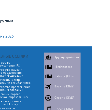
Круглый
нь 2025
ЕЗНЫЕ ССЫЛКИ
Трудоустройство
терство
оохранения РФ
Библиотека
ерство науки и
го образования
йской Федерации
Library (ENG)
ический центр
итации специалистов
Визит в КГМУ
терство просвещения
йской Федерации
альный портал
йское образование»
Спорт в КГМУ
я электронная
тека Elibrary
я линия по
Досуг в КГМУ