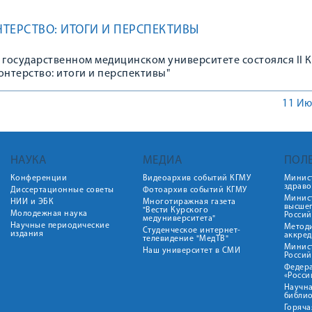
ТЕРСТВО: ИТОГИ И ПЕРСПЕКТИВЫ
 государственном медицинском университете состоялся II 
онтерство: итоги и перспективы"
11 Ию
НАУКА
МЕДИА
ПОЛ
Конференции
Видеоархив событий КГМУ
Минис
здрав
Диссертационные советы
Фотоархив событий КГМУ
Минист
НИИ и ЭБК
Многотиражная газета
высше
"Вести Курского
Молодежная наука
Росси
медуниверситета"
Научные периодические
Метод
Студенческое интернет-
издания
аккред
телевидение "МедТВ"
Минис
Наш университет в СМИ
Росси
Федер
«Росси
Научна
библио
Горяча