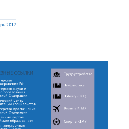
рь 2017
ЕЗНЫЕ ССЫЛКИ
Трудоустройство
терство
оохранения РФ
Библиотека
ерство науки и
го образования
йской Федерации
Library (ENG)
ический центр
итации специалистов
Визит в КГМУ
терство просвещения
йской Федерации
альный портал
йское образование»
Спорт в КГМУ
я электронная