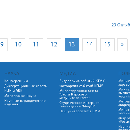
ДЕНИЙ С МЕЖДУНАРОДНЫМ УЧАСТИЕМ
23 Октяб
9
10
11
12
13
14
15
»
НАУКА
МЕДИА
ПОЛ
Конференции
Видеоархив событий КГМУ
Минис
здрав
Диссертационные советы
Фотоархив событий КГМУ
Минист
НИИ и ЭБК
Многотиражная газета
высше
"Вести Курского
Молодежная наука
Росси
медуниверситета"
Научные периодические
Метод
Студенческое интернет-
издания
аккред
телевидение "МедТВ"
Минис
Наш университет в СМИ
Росси
Федер
«Росси
Научна