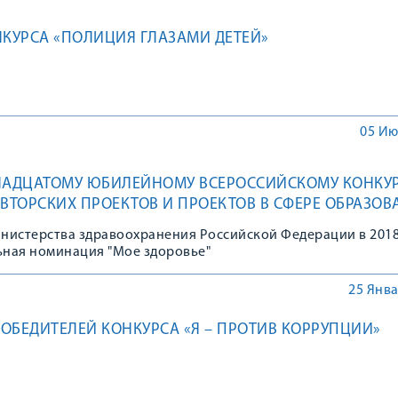
НКУРСА «ПОЛИЦИЯ ГЛАЗАМИ ДЕТЕЙ»
05 Ию
ТНАДЦАТОМУ ЮБИЛЕЙНОМУ ВСЕРОССИЙСКОМУ КОНКУ
ТОРСКИХ ПРОЕКТОВ И ПРОЕКТОВ В СФЕРЕ ОБРАЗОВ
 НА СОЦИАЛЬНО-ЭКОНОМИЧЕСКОЕ РАЗВИТИЕ РОССИ
нистерства здравоохранения Российской Федерации в 2018
ОЯ СТРАНА – МОЯ РОССИЯ»
ная номинация "Мое здоровье"
25 Янва
ОБЕДИТЕЛЕЙ КОНКУРСА «Я – ПРОТИВ КОРРУПЦИИ»