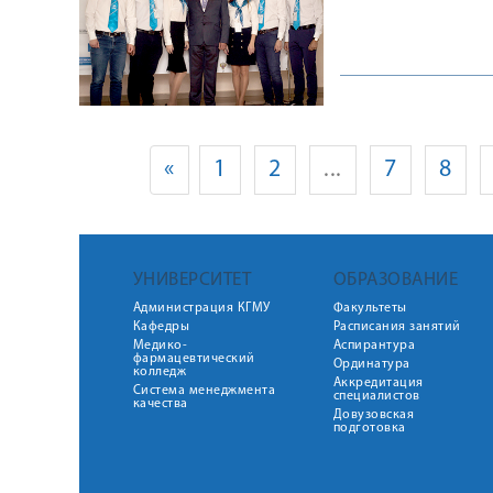
УЧЕБНЫХ ЗАВЕ
«
1
2
...
7
8
УНИВЕРСИТЕТ
ОБРАЗОВАНИЕ
Администрация КГМУ
Факультеты
Кафедры
Расписания занятий
Медико-
Аспирантура
фармацевтический
Ординатура
колледж
Аккредитация
Система менеджмента
специалистов
качества
Довузовская
подготовка