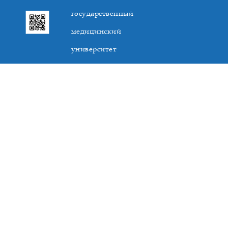
государственный
медицинский
университет