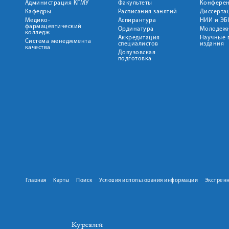
Администрация КГМУ
Факультеты
Конфере
Кафедры
Расписания занятий
Диссерта
Медико-
Аспирантура
НИИ и ЭБ
фармацевтический
Ординатура
Молодежн
колледж
Аккредитация
Научные 
Система менеджмента
специалистов
издания
качества
Довузовская
подготовка
Главная
Карты
Поиск
Условия использования информации
Экстрен
Курский