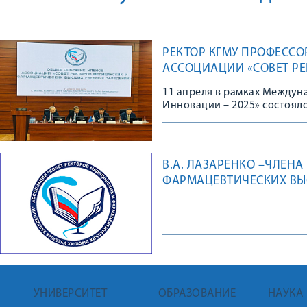
РЕКТОР КГМУ ПРОФЕССОР
АССОЦИАЦИИ «СОВЕТ Р
ВЫСШИХ УЧЕБНЫХ ЗАВЕ
11 апреля в рамках Междун
Инновации – 2025» состоял
медицинских и фармацевтич
В.А. ЛАЗАРЕНКО –ЧЛЕН
ФАРМАЦЕВТИЧЕСКИХ ВЫС
ЛЕТИЕМ АССОЦИАЦИИ
УНИВЕРСИТЕТ
ОБРАЗОВАНИЕ
НАУКА