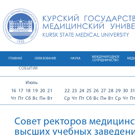
МЕЖДУНАРОДНОЕ
ГЛАВНАЯ
ОБРАЗОВАНИЕ
НАУКА
МЕД
СОТРУДНИЧЕСТВО
СОБЫТИЯ
Июль
16
17
18
19
20
21
22
23
24
25
26
27
28
29
30
3
Чт
Пт
Сб
Вс
Пн
Вт
Ср
Чт
Пт
Сб
Вс
Пн
Вт
Ср
Чт
П
Совет ректоров медицинс
высших учебных заведен