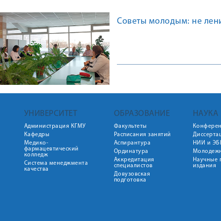
Советы молодым: не лени
УНИВЕРСИТЕТ
ОБРАЗОВАНИЕ
НАУКА
Администрация КГМУ
Факультеты
Конфере
Кафедры
Расписания занятий
Диссерта
Медико-
Аспирантура
НИИ и ЭБ
фармацевтический
Ординатура
Молодежн
колледж
Аккредитация
Научные 
Система менеджмента
специалистов
издания
качества
Довузовская
подготовка