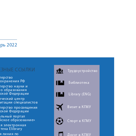
рь 2022
ЕЗНЫЕ ССЫЛКИ
Трудоустройство
терство
оохранения РФ
Библиотека
ерство науки и
го образования
йской Федерации
Library (ENG)
ический центр
итации специалистов
Визит в КГМУ
терство просвещения
йской Федерации
альный портал
йское образование»
Спорт в КГМУ
я электронная
тека Elibrary
я линия по
Досуг в КГМУ