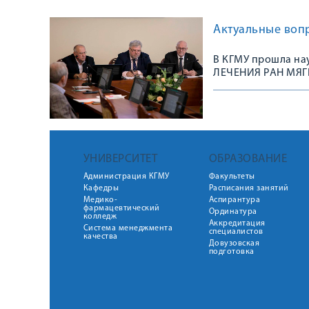
Актуальные вопр
В КГМУ прошла н
ЛЕЧЕНИЯ РАН МЯГ
УНИВЕРСИТЕТ
ОБРАЗОВАНИЕ
Администрация КГМУ
Факультеты
Кафедры
Расписания занятий
Медико-
Аспирантура
фармацевтический
Ординатура
колледж
Аккредитация
Система менеджмента
специалистов
качества
Довузовская
подготовка