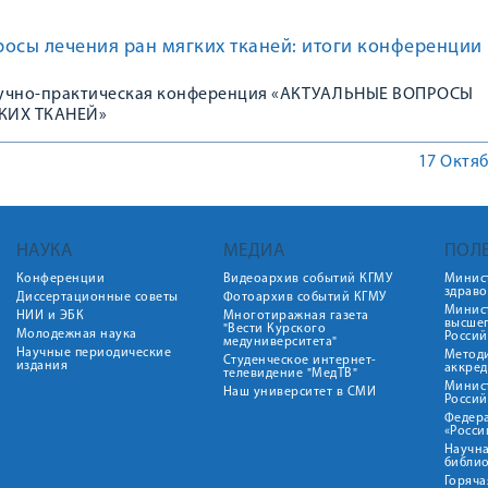
осы лечения ран мягких тканей: итоги конференции
аучно-практическая конференция «АКТУАЛЬНЫЕ ВОПРОСЫ
КИХ ТКАНЕЙ»
17 Октяб
НАУКА
МЕДИА
ПОЛ
Конференции
Видеоархив событий КГМУ
Минис
здрав
Диссертационные советы
Фотоархив событий КГМУ
Минист
НИИ и ЭБК
Многотиражная газета
высше
"Вести Курского
Молодежная наука
Росси
медуниверситета"
Научные периодические
Метод
Студенческое интернет-
издания
аккред
телевидение "МедТВ"
Минис
Наш университет в СМИ
Росси
Федер
«Росси
Научна
библио
Горяча