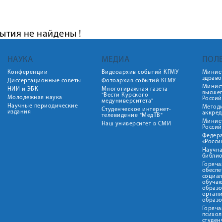
ытия не найдены !
НАУКА
МЕДИА
ПОЛ
Конференции
Видеоархив событий КГМУ
Минис
здрав
Диссертационные советы
Фотоархив событий КГМУ
Минист
НИИ и ЭБК
Многотиражная газета
высше
"Вести Курского
Молодежная наука
Росси
медуниверситета"
Научные периодические
Метод
Студенческое интернет-
издания
аккред
телевидение "МедТВ"
Минис
Наш университет в СМИ
Росси
Федер
«Росси
Научна
библио
Горяча
обеспе
социа
обуча
образ
орган
образ
Горяча
психо
студен