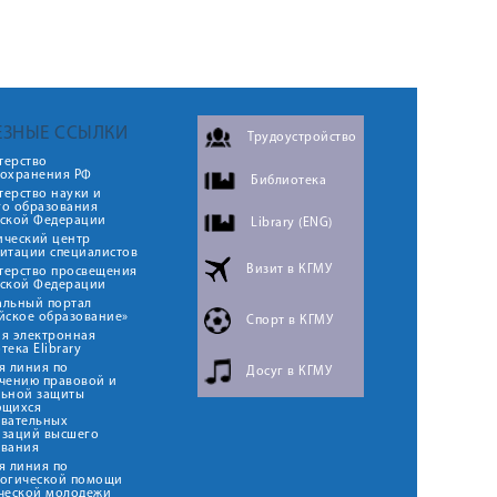
ЕЗНЫЕ ССЫЛКИ
Трудоустройство
терство
оохранения РФ
Библиотека
ерство науки и
го образования
йской Федерации
Library (ENG)
ический центр
итации специалистов
Визит в КГМУ
терство просвещения
йской Федерации
альный портал
йское образование»
Спорт в КГМУ
я электронная
тека Elibrary
я линия по
Досуг в КГМУ
чению правовой и
льной защиты
ющихся
овательных
изаций высшего
ования
я линия по
логической помощи
ческой молодежи