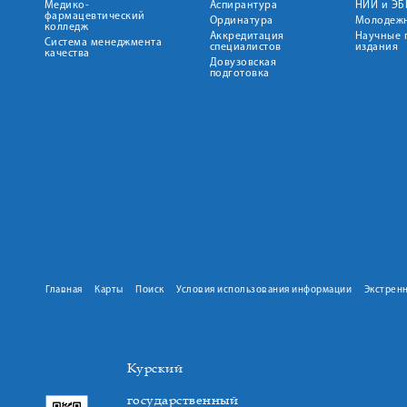
Медико-
Аспирантура
НИИ и ЭБ
фармацевтический
Ординатура
Молодежн
колледж
Аккредитация
Научные 
Система менеджмента
специалистов
издания
качества
Довузовская
подготовка
Главная
Карты
Поиск
Условия использования информации
Экстрен
Курский
государственный