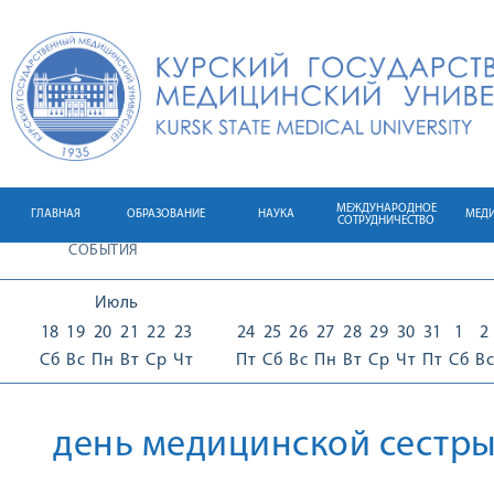
МЕЖДУНАРОДНОЕ
ГЛАВНАЯ
ОБРАЗОВАНИЕ
НАУКА
МЕД
СОТРУДНИЧЕСТВО
СОБЫТИЯ
Июль
18
19
20
21
22
23
24
25
26
27
28
29
30
31
1
2
Сб
Вс
Пн
Вт
Ср
Чт
Пт
Сб
Вс
Пн
Вт
Ср
Чт
Пт
Сб
Вс
день медицинской сестр