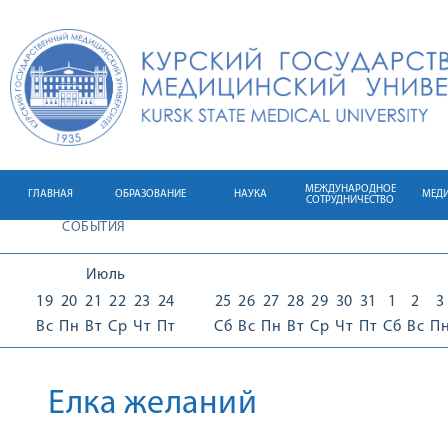
МЕЖДУНАРОДНОЕ
ГЛАВНАЯ
ОБРАЗОВАНИЕ
НАУКА
МЕД
СОТРУДНИЧЕСТВО
СОБЫТИЯ
Июль
19
20
21
22
23
24
25
26
27
28
29
30
31
1
2
3
Вс
Пн
Вт
Ср
Чт
Пт
Сб
Вс
Пн
Вт
Ср
Чт
Пт
Сб
Вс
П
Елка желаний