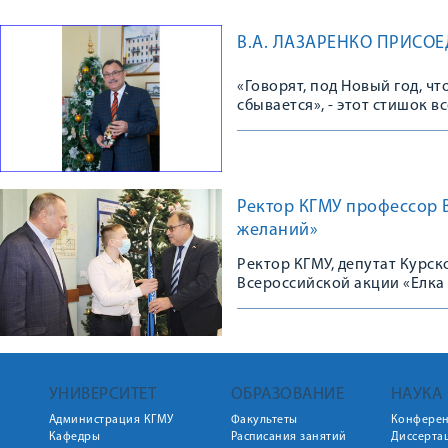
В.А. ЛАЗАРЕНКО ПРИСО
«Говорят, под Новый год, чт
сбывается», - этот стишок в
Деда Мороза, и ожидание в
Ректор КГМУ профессор В
желаний»
Ректор КГМУ, депутат Курск
Всероссийской акции «Елка
УНИВЕРСИТЕТ
ОБРАЗОВАНИЕ
НАУКА
Администрация КГМУ
Факультеты
Конфере
Кафедры
Расписания занятий
Диссерта