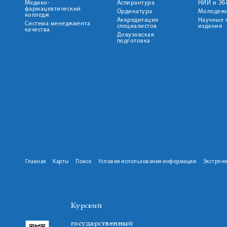
Медико-
Аспирантура
НИИ и ЭБ
фармацевтический
Ординатура
Молодежн
колледж
Аккредитация
Научные 
Система менеджмента
специалистов
издания
качества
Довузовская
подготовка
Главная
Карты
Поиск
Условия использования информации
Экстрен
Курский
государственный