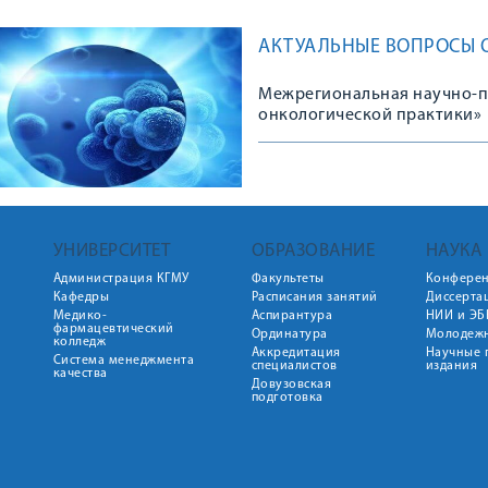
АКТУАЛЬНЫЕ ВОПРОСЫ 
Межрегиональная научно-п
онкологической практики»
УНИВЕРСИТЕТ
ОБРАЗОВАНИЕ
НАУКА
Администрация КГМУ
Факультеты
Конфере
Кафедры
Расписания занятий
Диссерта
Медико-
Аспирантура
НИИ и ЭБ
фармацевтический
Ординатура
Молодежн
колледж
Аккредитация
Научные 
Система менеджмента
специалистов
издания
качества
Довузовская
подготовка