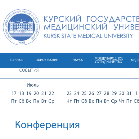
МЕЖДУНАРОДНОЕ
ГЛАВНАЯ
ОБРАЗОВАНИЕ
НАУКА
МЕД
СОТРУДНИЧЕСТВО
СОБЫТИЯ
Июль
17
18
19
20
21
22
23
24
25
26
27
28
29
30
31
1
Пт
Сб
Вс
Пн
Вт
Ср
Чт
Пт
Сб
Вс
Пн
Вт
Ср
Чт
Пт
С
Конференция