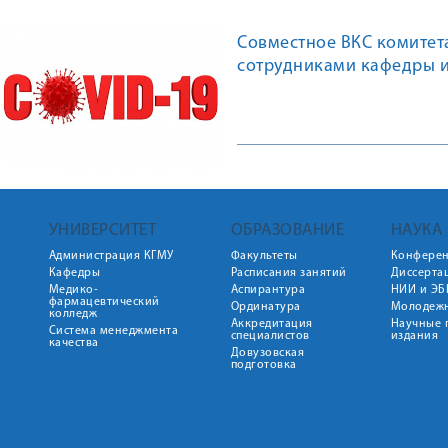
Совместное ВКС комитет
сотрудниками кафедры 
представителями практи
УНИВЕРСИТЕТ
ОБРАЗОВАНИЕ
НАУКА
Администрация КГМУ
Факультеты
Конфере
Кафедры
Расписания занятий
Диссерта
Медико-
Аспирантура
НИИ и ЭБ
фармацевтический
Ординатура
Молодежн
колледж
Аккредитация
Научные 
Система менеджмента
специалистов
издания
качества
Довузовская
подготовка