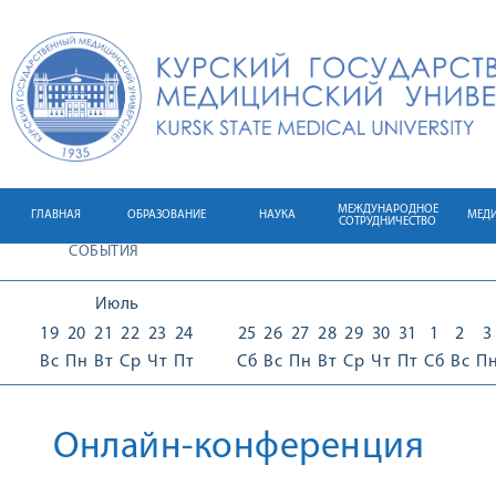
МЕЖДУНАРОДНОЕ
ГЛАВНАЯ
ОБРАЗОВАНИЕ
НАУКА
МЕД
СОТРУДНИЧЕСТВО
СОБЫТИЯ
Июль
19
20
21
22
23
24
25
26
27
28
29
30
31
1
2
3
Вс
Пн
Вт
Ср
Чт
Пт
Сб
Вс
Пн
Вт
Ср
Чт
Пт
Сб
Вс
П
Онлайн-конференция