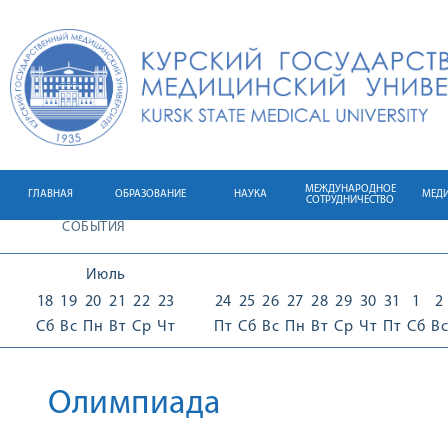
МЕЖДУНАРОДНОЕ
ГЛАВНАЯ
ОБРАЗОВАНИЕ
НАУКА
МЕД
СОТРУДНИЧЕСТВО
СОБЫТИЯ
Июль
18
19
20
21
22
23
24
25
26
27
28
29
30
31
1
2
Сб
Вс
Пн
Вт
Ср
Чт
Пт
Сб
Вс
Пн
Вт
Ср
Чт
Пт
Сб
Вс
Олимпиада