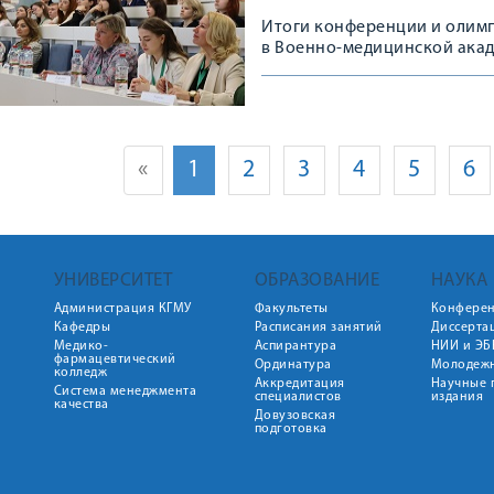
Итоги конференции и олим
в Военно-медицинской акад
«
1
2
3
4
5
6
УНИВЕРСИТЕТ
ОБРАЗОВАНИЕ
НАУКА
Администрация КГМУ
Факультеты
Конфере
Кафедры
Расписания занятий
Диссерта
Медико-
Аспирантура
НИИ и ЭБ
фармацевтический
Ординатура
Молодежн
колледж
Аккредитация
Научные 
Система менеджмента
специалистов
издания
качества
Довузовская
подготовка