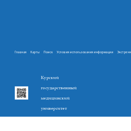
Главная
Карты
Поиск
Условия использования информации
Экстрен
Курский
государственный
медицинский
университет