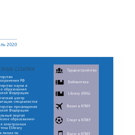
ль 2020
ЕЗНЫЕ ССЫЛКИ
Трудоустройство
терство
оохранения РФ
Библиотека
ерство науки и
го образования
йской Федерации
Library (ENG)
ический центр
итации специалистов
Визит в КГМУ
терство просвещения
йской Федерации
альный портал
йское образование»
Спорт в КГМУ
я электронная
тека Elibrary
я линия по
Досуг в КГМУ