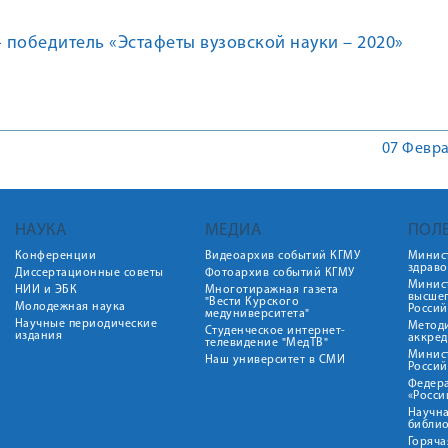
- победитель «Эстафеты вузовской науки – 2020»
07 Февра
НАУКА
МЕДИА
ПОЛ
Конференции
Видеоархив событий КГМУ
Минис
здрав
Диссертационные советы
Фотоархив событий КГМУ
Минист
НИИ и ЭБК
Многотиражная газета
высше
"Вести Курского
Молодежная наука
Росси
медуниверситета"
Научные периодические
Метод
Студенческое интернет-
издания
аккред
телевидение "МедТВ"
Минис
Наш университет в СМИ
Росси
Федер
«Росси
Научна
библио
Горяча