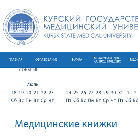
МЕЖДУНАРОДНОЕ
ГЛАВНАЯ
ОБРАЗОВАНИЕ
НАУКА
МЕД
СОТРУДНИЧЕСТВО
СОБЫТИЯ
Июль
18
19
20
21
22
23
24
25
26
27
28
29
30
31
1
2
Сб
Вс
Пн
Вт
Ср
Чт
Пт
Сб
Вс
Пн
Вт
Ср
Чт
Пт
Сб
Вс
Медицинские книжки