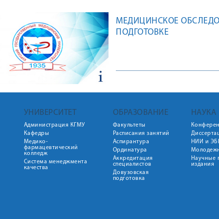
МЕДИЦИНСКОЕ ОБСЛЕДО
ПОДГОТОВКЕ
УНИВЕРСИТЕТ
ОБРАЗОВАНИЕ
НАУКА
Администрация КГМУ
Факультеты
Конфере
Кафедры
Расписания занятий
Диссерта
Медико-
Аспирантура
НИИ и ЭБ
фармацевтический
Ординатура
Молодежн
колледж
Аккредитация
Научные 
Система менеджмента
специалистов
издания
качества
Довузовская
подготовка