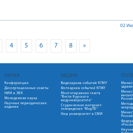
урска
02 Ию
4
5
6
7
8
»
НАУКА
МЕДИА
ПОЛ
Конференции
Видеоархив событий КГМУ
Минис
здрав
Диссертационные советы
Фотоархив событий КГМУ
Минист
НИИ и ЭБК
Многотиражная газета
высше
"Вести Курского
Молодежная наука
Росси
медуниверситета"
Научные периодические
Метод
Студенческое интернет-
издания
аккред
телевидение "МедТВ"
Минис
Наш университет в СМИ
Росси
Федер
«Росси
Научна