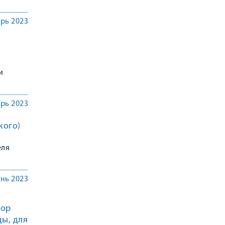
–
рь 2023
и
рь 2023
кого)
еля
нь 2023
top
ы, для