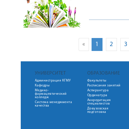
школьников г. К
«
1
2
3
УНИВЕРСИТЕТ
ОБРАЗОВАНИЕ
Администрация КГМУ
Факультеты
Кафедры
Расписания занятий
Медико-
Аспирантура
фармацевтический
Ординатура
колледж
Аккредитация
Система менеджмента
специалистов
качества
Довузовская
подготовка