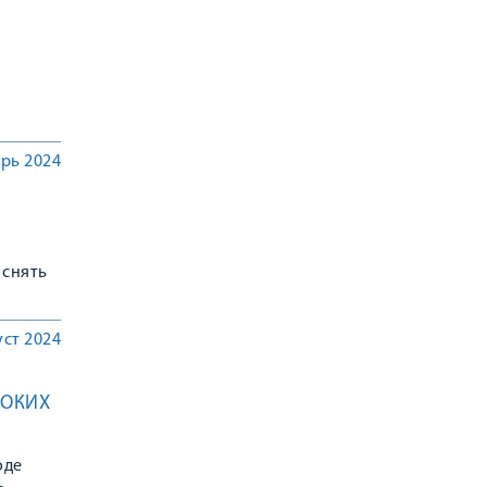
рь 2024
 снять
уст 2024
СОКИХ
оде