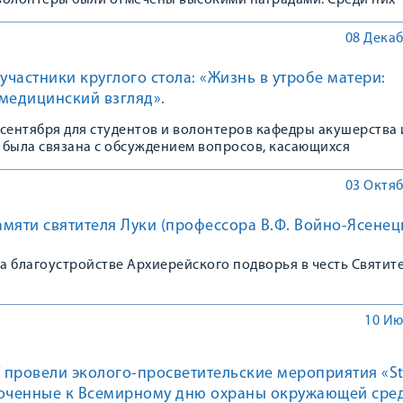
волонтеры были отмечены высокими наградами. Среди них 
о государственного медицинского университета.
08 Декаб
 участники круглого стола: «Жизнь в утробе матери:
медицинский взгляд».
сентября для студентов и волонтеров кафедры акушерства 
 была связана с обсуждением вопросов, касающихся
ти абортов среди женщин Российской Федерации.
03 Октяб
мяти святителя Луки (профессора В.Ф. Войно-Ясенец
а благоустройстве Архиерейского подворья в честь Святит
10 Ию
 провели эколого-просветительские мероприятия «S
роченные к Всемирному дню охраны окружающей сред