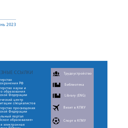
нь 2023
ЕЗНЫЕ ССЫЛКИ
Трудоустройство
терство
оохранения РФ
Библиотека
ерство науки и
го образования
йской Федерации
Library (ENG)
ический центр
итации специалистов
Визит в КГМУ
терство просвещения
йской Федерации
альный портал
йское образование»
Спорт в КГМУ
я электронная