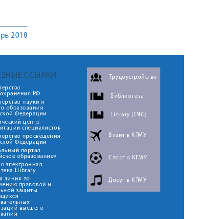
рь 2018
ЕЗНЫЕ ССЫЛКИ
Трудоустройство
терство
оохранения РФ
Библиотека
ерство науки и
го образования
йской Федерации
Library (ENG)
ический центр
итации специалистов
Визит в КГМУ
терство просвещения
йской Федерации
альный портал
йское образование»
Спорт в КГМУ
я электронная
тека Elibrary
я линия по
Досуг в КГМУ
чению правовой и
льной защиты
ющихся
овательных
изаций высшего
ования