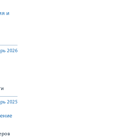
ия и
рь 2026
ти
рь 2025
тение
еров