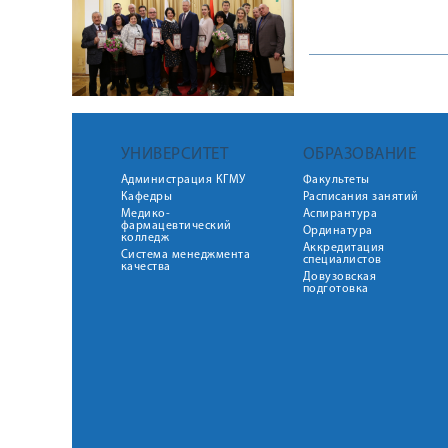
УНИВЕРСИТЕТ
ОБРАЗОВАНИЕ
Администрация КГМУ
Факультеты
Кафедры
Расписания занятий
Медико-
Аспирантура
фармацевтический
Ординатура
колледж
Аккредитация
Система менеджмента
специалистов
качества
Довузовская
подготовка