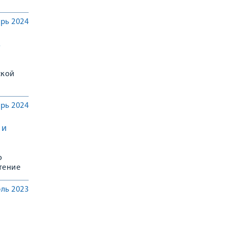
рь 2024
в
ской
рь 2024
 и
о
тение
ль 2023