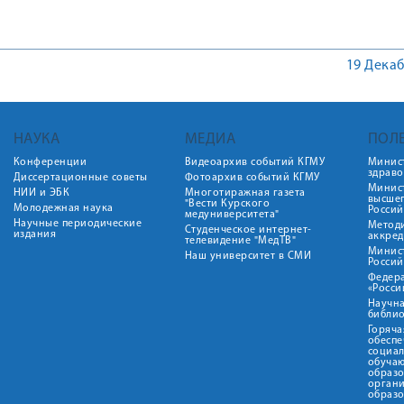
19 Декаб
НАУКА
МЕДИА
ПОЛ
Конференции
Видеоархив событий КГМУ
Минис
здрав
Диссертационные советы
Фотоархив событий КГМУ
Минист
НИИ и ЭБК
Многотиражная газета
высше
"Вести Курского
Молодежная наука
Росси
медуниверситета"
Научные периодические
Метод
Студенческое интернет-
издания
аккред
телевидение "МедТВ"
Минис
Наш университет в СМИ
Росси
Федер
«Росси
Научна
библио
Горяча
обеспе
социа
обуча
образ
орган
образ