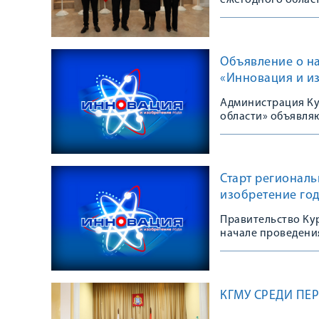
ежегодного облас
Объявление о н
«Инновация и и
Администрация Ку
области» объявля
«Инновация и изо
Старт регионал
изобретение го
Правительство Ку
начале проведени
года»
КГМУ СРЕДИ ПЕ