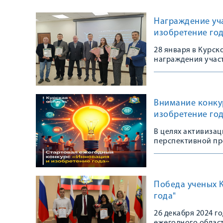
Награждение уч
изобретение год
28 января в Курс
награждения учас
изобретение года
Внимание конкур
изобретение года
В целях активиза
перспективной пр
проводится ежего
Победа ученых 
года"
26 декабря 2024 г