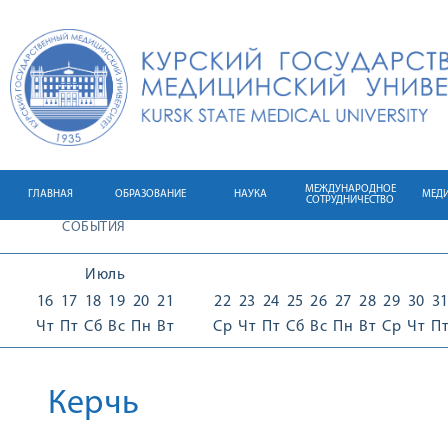
МЕЖДУНАРОДНОЕ
ГЛАВНАЯ
ОБРАЗОВАНИЕ
НАУКА
МЕД
СОТРУДНИЧЕСТВО
СОБЫТИЯ
Июль
16
17
18
19
20
21
22
23
24
25
26
27
28
29
30
3
Чт
Пт
Сб
Вс
Пн
Вт
Ср
Чт
Пт
Сб
Вс
Пн
Вт
Ср
Чт
П
Керчь