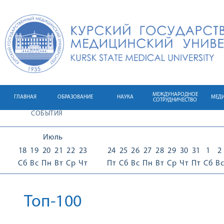
МЕЖДУНАРОДНОЕ
ГЛАВНАЯ
ОБРАЗОВАНИЕ
НАУКА
МЕД
СОТРУДНИЧЕСТВО
СОБЫТИЯ
Июль
18
19
20
21
22
23
24
25
26
27
28
29
30
31
1
2
Сб
Вс
Пн
Вт
Ср
Чт
Пт
Сб
Вс
Пн
Вт
Ср
Чт
Пт
Сб
Вс
Топ-100