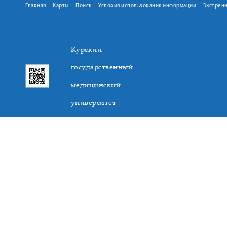
Главная
Карты
Поиск
Условия использования информации
Экстрен
Курский
государственный
медицинский
университет