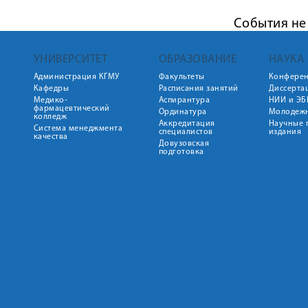
События не
УНИВЕРСИТЕТ
ОБРАЗОВАНИЕ
НАУКА
Администрация КГМУ
Факультеты
Конфере
Кафедры
Расписания занятий
Диссерта
Медико-
Аспирантура
НИИ и ЭБ
фармацевтический
Ординатура
Молодежн
колледж
Аккредитация
Научные 
Система менеджмента
специалистов
издания
качества
Довузовская
подготовка