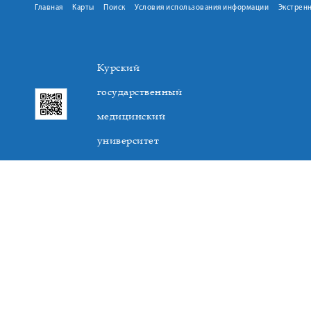
Главная
Карты
Поиск
Условия использования информации
Экстрен
Курский
государственный
медицинский
университет