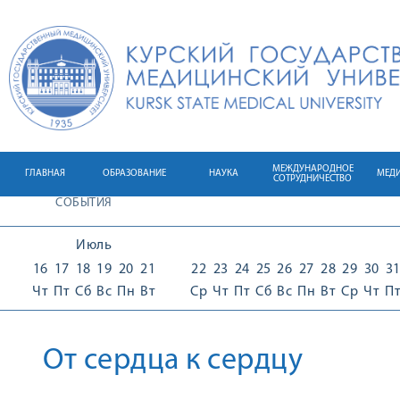
МЕЖДУНАРОДНОЕ
ГЛАВНАЯ
ОБРАЗОВАНИЕ
НАУКА
МЕД
СОТРУДНИЧЕСТВО
СОБЫТИЯ
Июль
16
17
18
19
20
21
22
23
24
25
26
27
28
29
30
3
Чт
Пт
Сб
Вс
Пн
Вт
Ср
Чт
Пт
Сб
Вс
Пн
Вт
Ср
Чт
П
От сердца к сердцу