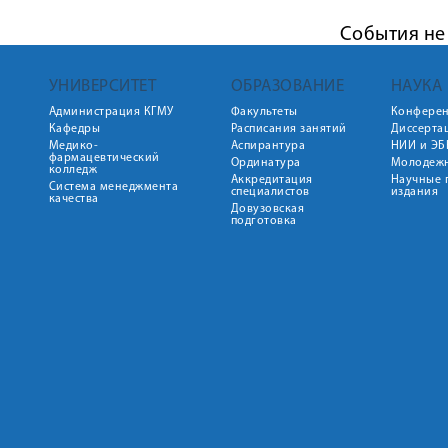
События не
УНИВЕРСИТЕТ
ОБРАЗОВАНИЕ
НАУКА
Администрация КГМУ
Факультеты
Конфере
Кафедры
Расписания занятий
Диссерта
Медико-
Аспирантура
НИИ и ЭБ
фармацевтический
Ординатура
Молодежн
колледж
Аккредитация
Научные 
Система менеджмента
специалистов
издания
качества
Довузовская
подготовка