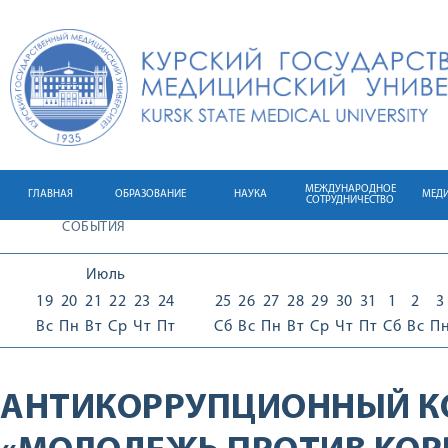
МЕЖДУНАРОДНОЕ
ГЛАВНАЯ
ОБРАЗОВАНИЕ
НАУКА
МЕД
СОТРУДНИЧЕСТВО
СОБЫТИЯ
Июль
19
20
21
22
23
24
25
26
27
28
29
30
31
1
2
3
Вс
Пн
Вт
Ср
Чт
Пт
Сб
Вс
Пн
Вт
Ср
Чт
Пт
Сб
Вс
П
АНТИКОРРУПЦИОННЫЙ К