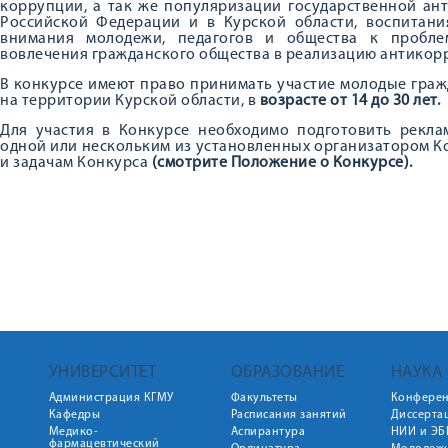
коррупции, а так же популяризации государственной ан
Российской Федерации и в Курской области, воспитани
внимания молодежи, педагогов и общества к пробле
вовлечения гражданского общества в реализацию антикор
В конкурсе имеют право принимать участие молодые гра
на территории Курской области, в
возрасте от 14 до 30 лет.
Для участия в Конкурсе необходимо подготовить рекла
одной или нескольким из установленных организатором К
и задачам Конкурса
(смотрите Положение о Конкурсе).
УНИВЕРСИТЕТ
ОБРАЗОВАНИЕ
НАУКА
Администрация КГМУ
Факультеты
Конфере
Кафедры
Расписания занятий
Диссерта
Медико-
Аспирантура
НИИ и ЭБ
фармацевтический