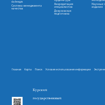
Ординатура
Молодежн
колледж
Аккредитация
Научные 
Система менеджмента
специалистов
издания
качества
Довузовская
подготовка
Главная
Карты
Поиск
Условия использования информации
Экстрен
Курский
государственный