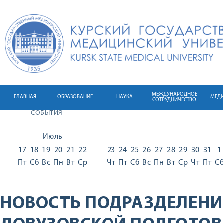
МЕЖДУНАРОДНОЕ
ГЛАВНАЯ
ОБРАЗОВАНИЕ
НАУКА
МЕД
СОТРУДНИЧЕСТВО
СОБЫТИЯ
Июль
17
18
19
20
21
22
23
24
25
26
27
28
29
30
31
1
Пт
Сб
Вс
Пн
Вт
Ср
Чт
Пт
Сб
Вс
Пн
Вт
Ср
Чт
Пт
С
НОВОСТЬ ПОДРАЗДЕЛЕНИ