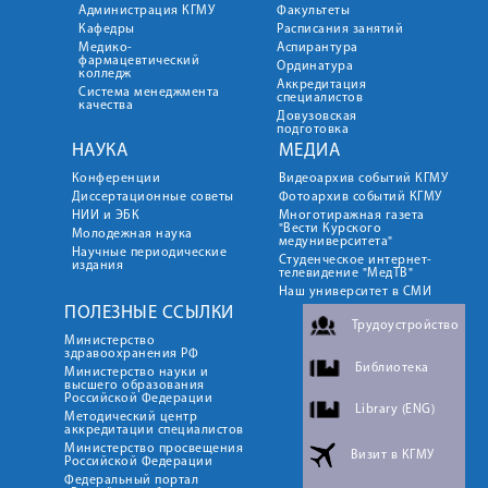
Администрация КГМУ
Факультеты
Кафедры
Расписания занятий
Медико-
Аспирантура
фармацевтический
Ординатура
колледж
Аккредитация
Система менеджмента
специалистов
качества
Довузовская
подготовка
НАУКА
МЕДИА
Конференции
Видеоархив событий КГМУ
Диссертационные советы
Фотоархив событий КГМУ
НИИ и ЭБК
Многотиражная газета
"Вести Курского
Молодежная наука
медуниверситета"
Научные периодические
Студенческое интернет-
издания
телевидение "МедТВ"
Наш университет в СМИ
ПОЛЕЗНЫЕ ССЫЛКИ
Трудоустройство
Министерство
здравоохранения РФ
Библиотека
Министерство науки и
высшего образования
Российской Федерации
Library (ENG)
Методический центр
аккредитации специалистов
Министерство просвещения
Визит в КГМУ
Российской Федерации
Федеральный портал