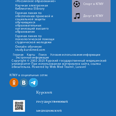
«Российское образование»
Спорт в КГМУ
Научная электронная
библиотека Elibrary
Горячая линия по
Досуг в КГМУ
обеспечению правовой и
социальной защиты
обучающихся
образовательных
организаций высшего
образования
Горячая линия по
психологической помощи
студенческой молодежи
Онлайн обучение
study.kurskmed.com
Главная
Карты
Поиск
Условия использования информации
Экстренная информация
Copyright © 2002-2025 Курский государственный медицинский
университет При использовании материалов сайта, ссылка
обязательна. Powered by Web Med Team©, Laravel
КГМУ в социальных сетях
Курский
государственный
медицинский